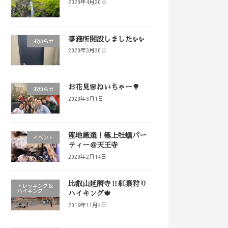
2020年4月20日
事務所開設しました✨✨
お知らせ
2020年3月30日
お花見🌸ねいちゃー🌳
お知らせ
2020年3月1日
産地厳選！極上牡蠣パー
イベント
ティー＠天王寺
2020年2月14日
比叡山延暦寺‼️紅葉狩り
トレッキング＆
ハイキング
ハイキング🍁
2019年11月4日