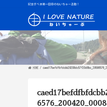
コ
ナ
記念すべき第一回目のねいちゃー活動！
ン
ビ
テ
ゲ
ン
ー
ツ
シ
へ
ョ
ス
ン
キ
に
ッ
移
プ
動
HOME
caed17befdfbfdcbb29208dc57f20d8bc_29586576_2
caed17befdfbfdcb
6576_200420_0008