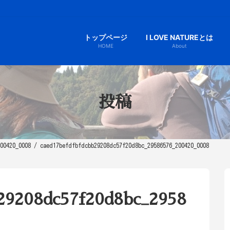
トップページ
I LOVE NATUREとは
HOME
About
投稿
00420_0008
caed17befdfbfdcbb29208dc57f20d8bc_29586576_200420_0008
b29208dc57f20d8bc_2958