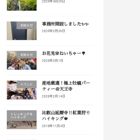
2020年4月20日
事務所開設しました✨✨
お知らせ
2020年3月30日
お花見🌸ねいちゃー🌳
お知らせ
2020年3月1日
産地厳選！極上牡蠣パー
イベント
ティー＠天王寺
2020年2月14日
比叡山延暦寺‼️紅葉狩り
トレッキング＆
ハイキング
ハイキング🍁
2019年11月4日