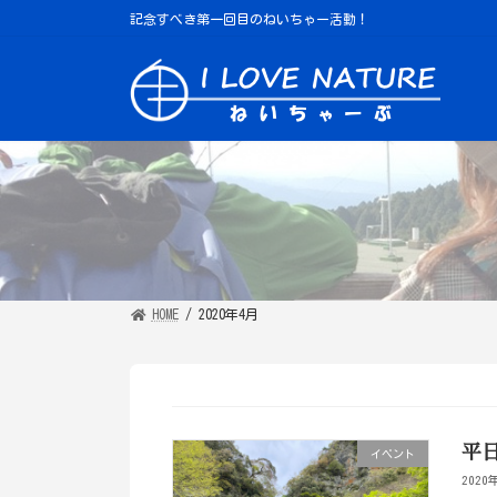
コ
ナ
記念すべき第一回目のねいちゃー活動！
ン
ビ
テ
ゲ
ン
ー
ツ
シ
へ
ョ
ス
ン
キ
に
ッ
移
プ
動
HOME
2020年4月
平日
イベント
2020